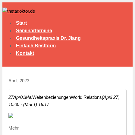
Start
Seminartermine
Gesundheitspraxis Dr. Jiang
Einfach Bestform
Kontakt
April, 2023
27
Apr
01
Mai
Weltenbeziehungen
World Relations
(April 27)
10:00 - (Mai 1) 16:17
Mehr