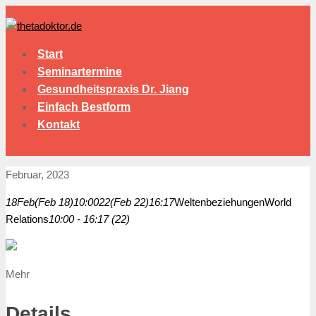
Start
Seminartermine
Gesundheitspraxis Dr. Jiang
Einfach Bestform
Kontakt
Februar, 2023
18
Feb
(Feb 18)
10:00
22
(Feb 22)
16:17
Weltenbeziehungen
World
Relations
10:00 - 16:17 (22)
Mehr
Details