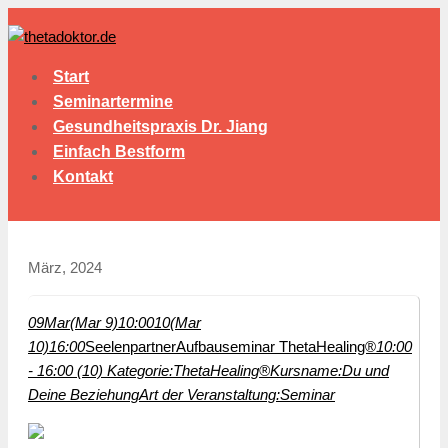
Start
Seminartermine
Gesundheitspraxis Dr. Jiang
Einfach Bestform
Kontakt
März, 2024
09
Mar
(Mar 9)
10:00
10
(Mar
10)
16:00
Seelenpartner
Aufbauseminar ThetaHealing®
10:00
- 16:00 (10)
Kategorie:
ThetaHealing®
Kursname:
Du und
Deine Beziehung
Art der Veranstaltung:
Seminar