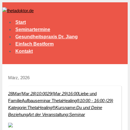
Start
Seminartermine
Gesundheitspraxis Dr. Jiang
Einfach Bestform
Kontakt
März, 2026
28
Mar
(Mar 28)
10:00
29
(Mar 29)
16:00
Liebe und
Familie
Aufbauseminar ThetaHealing®
10:00 - 16:00 (29)
Kategorie:
ThetaHealing®
Kursname:
Du und Deine
Beziehung
Art der Veranstaltung:
Seminar