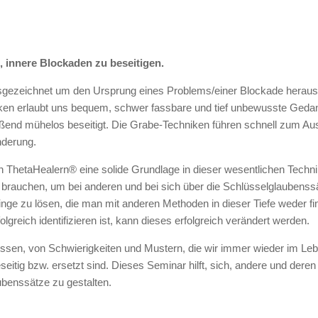
ll, innere Blockaden zu beseitigen.
sgezeichnet um den Ursprung eines Problems/einer Blockade herausz
ken erlaubt uns bequem, schwer fassbare und tief unbewusste Ged
eßend mühelos beseitigt. Die Grabe-Techniken führen schnell zum A
nderung.
 ThetaHealern® eine solide Grundlage in dieser wesentlichen Technik 
 brauchen, um bei anderen und bei sich über die Schlüsselglaubenssä
ge zu lösen, die man mit anderen Methoden in dieser Tiefe weder fi
greich identifizieren ist, kann dieses erfolgreich verändert werden.
ssen, von Schwierigkeiten und Mustern, die wir immer wieder im Lebe
itig bzw. ersetzt sind. Dieses Seminar hilft, sich, andere und dere
benssätze zu gestalten.