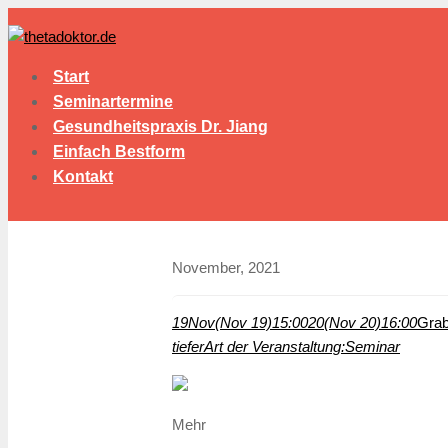
Start
Seminartermine
Gesundheitspraxis Dr. Jiang
Einfach Bestform
Kontakt
November, 2021
19
Nov
(Nov 19)
15:00
20
(Nov 20)
16:00
Grab
tiefer
Art der Veranstaltung:
Seminar
Mehr