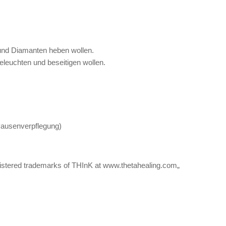
und Diamanten heben wollen.
beleuchten und beseitigen wollen.
 Pausenverpflegung)
istered trademarks of THInK at www.thetahealing.com„