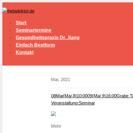
Start
Seminartermine
Gesundheitspraxis Dr. Jiang
Einfach Bestform
Kontakt
Mai, 2021
08
Mai
(Mai 8)
10:00
09
(Mai 9)
16:00
Grabe Ti
Veranstaltung:
Seminar
Mehr