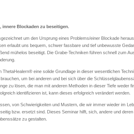
ll, innere Blockaden zu beseitigen.
sgezeichnet um den Ursprung eines Problems/einer Blockade herausz
ken erlaubt uns bequem, schwer fassbare und tief unbewusste Ged
eßend mühelos beseitigt. Die Grabe-Techniken führen schnell zum A
nderung.
 ThetaHealern® eine solide Grundlage in dieser wesentlichen Technik 
 brauchen, um bei anderen und bei sich über die Schlüsselglaubenssä
ge zu lösen, die man mit anderen Methoden in dieser Tiefe weder fi
greich identifizieren ist, kann dieses erfolgreich verändert werden.
ssen, von Schwierigkeiten und Mustern, die wir immer wieder im Lebe
itig bzw. ersetzt sind. Dieses Seminar hilft, sich, andere und dere
benssätze zu gestalten.