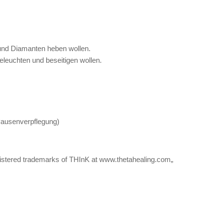
und Diamanten heben wollen.
beleuchten und beseitigen wollen.
 Pausenverpflegung)
istered trademarks of THInK at www.thetahealing.com„