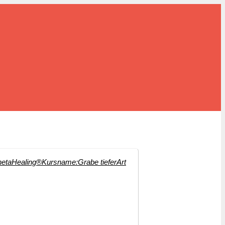
hetaHealing®
Kursname:
Grabe tiefer
Art