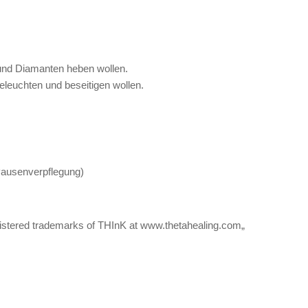
und Diamanten heben wollen.
beleuchten und beseitigen wollen.
 Pausenverpflegung)
istered trademarks of THInK at www.thetahealing.com„