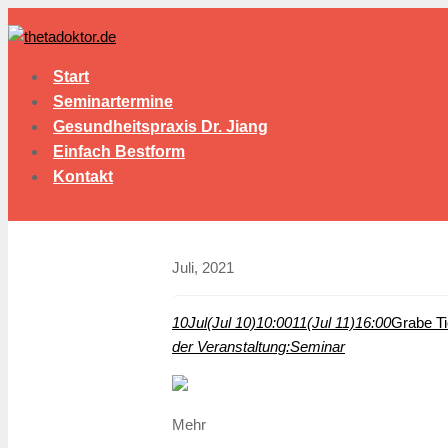
Start
Seminartermine
Gesundheitspraxis Dr. Jiang
Einfach Bestform
Kontakt
Juli, 2021
10
Jul
(Jul 10)
10:00
11
(Jul 11)
16:00
Grabe Tie
der Veranstaltung:
Seminar
Mehr