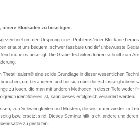
ll, innere Blockaden zu beseitigen.
sgezeichnet um den Ursprung eines Problems/einer Blockade herausz
ken erlaubt uns bequem, schwer fassbare und tief unbewusste Ged
eßend mühelos beseitigt. Die Grabe-Techniken führen schnell zum A
nderung.
 ThetaHealern® eine solide Grundlage in dieser wesentlichen Technik 
 brauchen, um bei anderen und bei sich über die Schlüsselglaubenssä
ge zu lösen, die man mit anderen Methoden in dieser Tiefe weder fi
greich identifizieren ist, kann dieses erfolgreich verändert werden.
ssen, von Schwierigkeiten und Mustern, die wir immer wieder im Lebe
itig bzw. ersetzt sind. Dieses Seminar hilft, sich, andere und dere
benssätze zu gestalten.