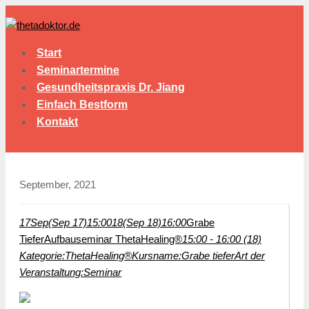
Start
Seminartermine
Gesundheitspraxis Dr. Jiang
Einfach Bestform
Kontakt
September, 2021
17
Sep
(Sep 17)
15:00
18
(Sep 18)
16:00
Grabe
Tiefer
Aufbauseminar ThetaHealing®
15:00 - 16:00 (18)
Kategorie:
ThetaHealing®
Kursname:
Grabe tiefer
Art der
Veranstaltung:
Seminar