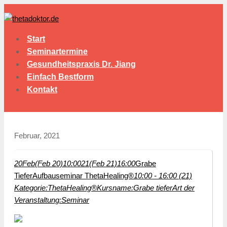
Start
Seminartermine
Gesundheitspraxis Dr. Jiang
Einfach Bestform
Kontakt
Februar, 2021
20
Feb
(Feb 20)
10:00
21
(Feb 21)
16:00
Grabe
Tiefer
Aufbauseminar ThetaHealing®
10:00 - 16:00 (21)
Kategorie:
ThetaHealing®
Kursname:
Grabe tiefer
Art der
Veranstaltung:
Seminar