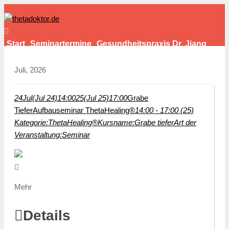
Start
Seminartermine
Gesundheitspraxis Dr. Jiang
Einfach Bestform
Kontakt
Juli, 2026
24
Jul
(Jul 24)
14:00
25
(Jul 25)
17:00
Grabe
Tiefer
Aufbauseminar ThetaHealing®
14:00 - 17:00 (25)
Kategorie:
ThetaHealing®
Kursname:
Grabe tiefer
Art der
Veranstaltung:
Seminar
Mehr
Details