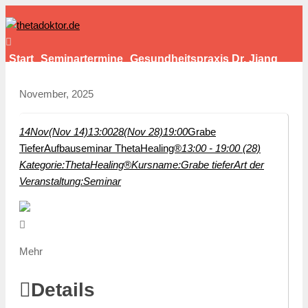
Start
Seminartermine
Gesundheitspraxis Dr. Jiang
Einfach Bestform
Kontakt
November, 2025
14
Nov
(Nov 14)
13:00
28
(Nov 28)
19:00
Grabe
Tiefer
Aufbauseminar ThetaHealing®
13:00 - 19:00 (28)
Kategorie:
ThetaHealing®
Kursname:
Grabe tiefer
Art der
Veranstaltung:
Seminar
Mehr
Details