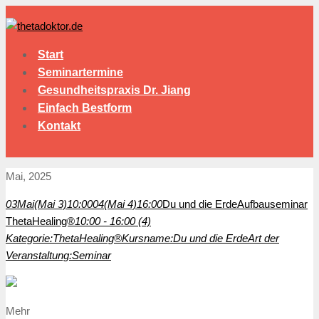
Start
Seminartermine
Gesundheitspraxis Dr. Jiang
Einfach Bestform
Kontakt
Mai, 2025
03
Mai
(Mai 3)
10:00
04
(Mai 4)
16:00
Du und die Erde
Aufbauseminar
ThetaHealing®
10:00 - 16:00 (4)
Kategorie:
ThetaHealing®
Kursname:
Du und die Erde
Art der
Veranstaltung:
Seminar
Mehr