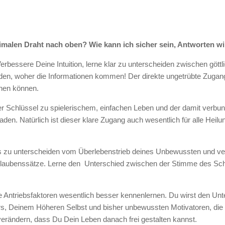
imalen Draht nach oben? Wie kann ich sicher sein, Antworten 
erbessere Deine Intuition, lerne klar zu unterscheiden zwischen göt
den, woher die Informationen kommen! Der direkte ungetrübte Zugang 
chen können.
er Schlüssel zu spielerischem, einfachen Leben und der damit verbu
kaden. Natürlich ist dieser klare Zugang auch wesentlich für alle Heil
ies zu unterscheiden vom Überlebenstrieb deines Unbewussten und 
 Glaubenssätze. Lerne den Unterschied zwischen der Stimme des Sc
ne Antriebsfaktoren wesentlich besser kennenlernen. Du wirst den U
rs, Deinem Höheren Selbst und bisher unbewussten Motivatoren, die 
 verändern, dass Du Dein Leben danach frei gestalten kannst.