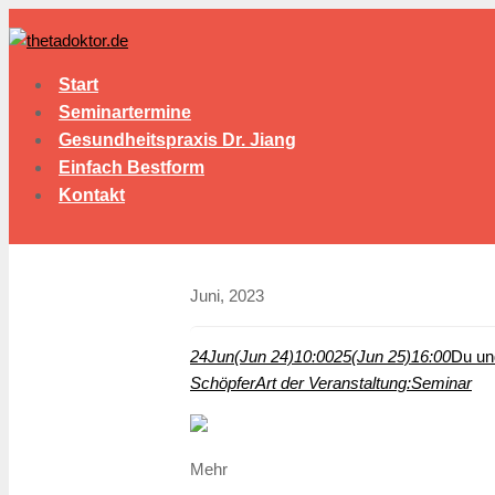
Start
Seminartermine
Gesundheitspraxis Dr. Jiang
Einfach Bestform
Kontakt
Juni, 2023
24
Jun
(Jun 24)
10:00
25
(Jun 25)
16:00
Du un
Schöpfer
Art der Veranstaltung:
Seminar
Mehr