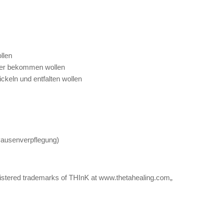
llen
pfer bekommen wollen
wickeln und entfalten wollen
 Pausenverpflegung)
istered trademarks of THInK at www.thetahealing.com„