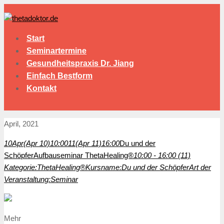
Start
Seminartermine
Gesundheitspraxis Dr. Jiang
Einfach Bestform
Kontakt
April, 2021
10
Apr
(Apr 10)
10:00
11
(Apr 11)
16:00
Du und der
Schöpfer
Aufbauseminar ThetaHealing®
10:00 - 16:00 (11)
Kategorie:
ThetaHealing®
Kursname:
Du und der Schöpfer
Art der
Veranstaltung:
Seminar
Mehr