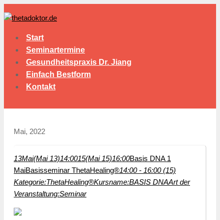
Start
Seminartermine
Gesundheitspraxis Dr. Jiang
Einfach Bestform
Kontakt
Mai, 2022
13
Mai
(Mai 13)
14:00
15
(Mai 15)
16:00
Basis DNA 1
Mai
Basisseminar ThetaHealing®
14:00 - 16:00 (15)
Kategorie:
ThetaHealing®
Kursname:
BASIS DNA
Art der
Veranstaltung:
Seminar