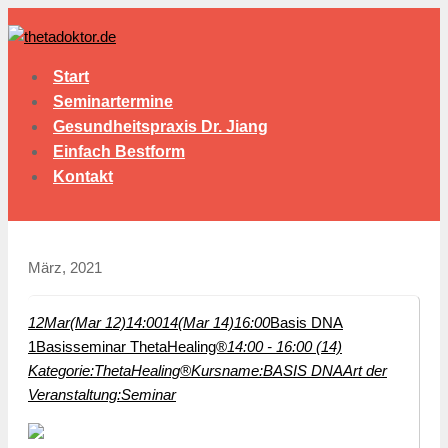
Start
Seminartermine
Gesundheitspraxis Dr. Jiang
Einfach Bestform
Kontakt
März, 2021
12
Mar
(Mar 12)
14:00
14
(Mar 14)
16:00
Basis DNA
1
Basisseminar ThetaHealing®
14:00 - 16:00 (14)
Kategorie:
ThetaHealing®
Kursname:
BASIS DNA
Art der
Veranstaltung:
Seminar