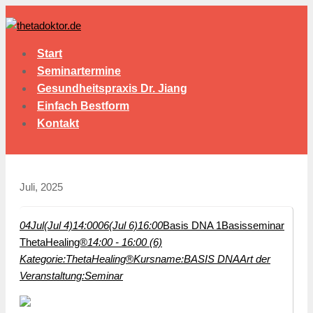
Start
Seminartermine
Gesundheitspraxis Dr. Jiang
Einfach Bestform
Kontakt
Juli, 2025
04
Jul
(Jul 4)
14:00
06
(Jul 6)
16:00
Basis DNA 1
Basisseminar
ThetaHealing®
14:00 - 16:00 (6)
Kategorie:
ThetaHealing®
Kursname:
BASIS DNA
Art der
Veranstaltung:
Seminar