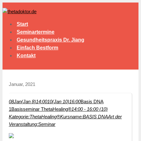
Start
Seminartermine
Gesundheitspraxis Dr. Jiang
Einfach Bestform
Kontakt
Januar, 2021
08
Jan
(Jan 8)
14:00
10
(Jan 10)
16:00
Basis DNA
1
Basisseminar ThetaHealing®
14:00 - 16:00 (10)
Kategorie:
ThetaHealing®
Kursname:
BASIS DNA
Art der
Veranstaltung:
Seminar