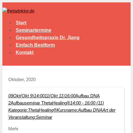
Start
Seminartermine
Gesundheitspraxis Dr. Jiang
Einfach Bestform
Kontakt
Oktober, 2020
09
Okt
(Okt 9)
14:00
11
(Okt 11)
16:00
Aufbau DNA
2
Aufbauseminar ThetaHealing®
14:00 - 16:00 (11)
Kategorie:
ThetaHealing®
Kursname:
Aufbau DNA
Art der
Veranstaltung:
Seminar
Mehr