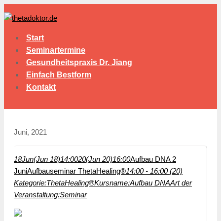
Start
Seminartermine
Gesundheitspraxis Dr. Jiang
Einfach Bestform
Kontakt
Juni, 2021
18
Jun
(Jun 18)
14:00
20
(Jun 20)
16:00
Aufbau DNA 2
Juni
Aufbauseminar ThetaHealing®
14:00 - 16:00 (20)
Kategorie:
ThetaHealing®
Kursname:
Aufbau DNA
Art der
Veranstaltung:
Seminar