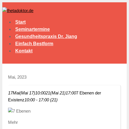
Start
Seminartermine
Gesundheitspraxis Dr. Jiang
Einfach Bestform
Kontakt
Mai, 2023
17
Mai
(Mai 17)
10:00
21
(Mai 21)
17:00
7 Ebenen der
Existenz
10:00 - 17:00 (21)
Mehr